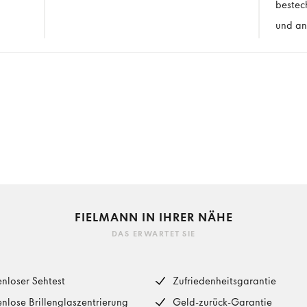
bestec
und an
FIELMANN IN IHRER NÄHE
DAS ERWARTET SIE
enloser Sehtest
Zufriedenheitsgarantie
enlose Brillenglaszentrierung
Geld-zurück-Garantie