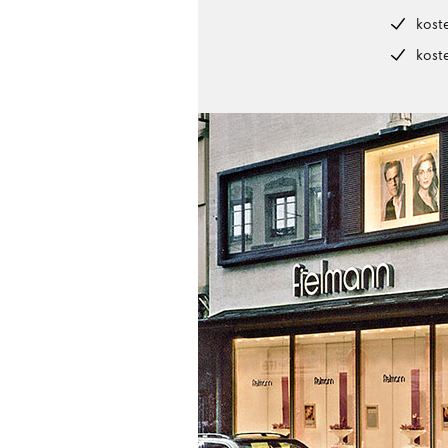
kost
kost