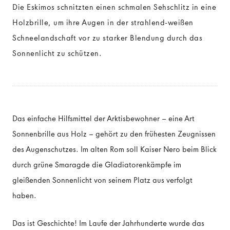
Die Eskimos schnitzten einen schmalen Sehschlitz in eine
Holzbrille, um ihre Augen in der strahlend-weißen
SONNENBRILLENGLÄSER
Schneelandschaft vor zu starker Blendung durch das
Sonnenlicht zu schützen.
Sonnenbrille mit Sehstärke
Über Sonnenbrillengläser
Das einfache Hilfsmittel der Arktisbewohner – eine Art
Sonnenbrille aus Holz – gehört zu den frühesten Zeugnissen
des Augenschutzes. Im alten Rom soll Kaiser Nero beim Blick
durch grüne Smaragde die Gladiatorenkämpfe im
gleißenden Sonnenlicht von seinem Platz aus verfolgt
haben.
Das ist Geschichte! Im Laufe der Jahrhunderte wurde das