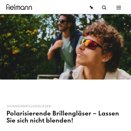
BRILLEN
ÜBERSICHT
SONNENBRILLEN
KONTAKTLINSEN
SONNENBRILLEN
WISSEN
SERVICE
FIELMANN-KOLLEKTION
Damensonnenbrillen
Herrensonnenbrillen
SONNENBRILLENGLÄSER
Polarisierende Brillengläser – Lassen
Sie sich nicht blenden!
Kindersonnenbrillen