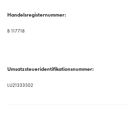
Handelsregisternummer:
B 117718
Umsatzsteueridentifikationsnummer:
LU21333502