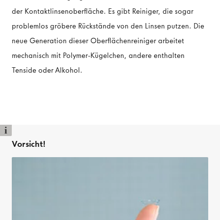
der Kontaktlinsenoberfläche. Es gibt Reiniger, die sogar
problemlos gröbere Rückstände von den Linsen putzen. Die
neue Generation dieser Oberflächenreiniger arbeitet
PFLEGE & ZUBEHÖR
mechanisch mit Polymer-Kügelchen, andere enthalten
Kontaktlinsen-Pflegemittel
Tenside oder Alkohol.
Kontaktlinsen-Zubehör
i
MARKEN
Vorsicht!
Kontaktlinsen-Marken
Pflegemittel-Marken