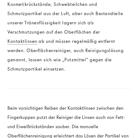
Kosmetikrückstände, Schwebteilchen und
Schmutzpartikel aus der Luft, aber auch Bestandteile
KONTAKTLINSENMATERIALIEN
unserer Tränenflüssigkeit lagern sich als
Verschmutzungen auf den Oberflächen der
Weiche Kontaktlinsen
Kontaktlinsen
ab und müssen regelmäßig entfernt
Harte Kontaktlinsen
werden. Oberflächenreiniger, auch Reinigungslösung
genannt, lassen sich wie „Putzmittel“ gegen die
Schmutzpartikel einsetzen.
KONTAKTLINSENARTEN
Sphärische Kontaktlinsen
Torische Kontaktlinsen
Beim vorsichtigen Reiben der Kontaktlinsen zwischen den
Fingerkuppen putzt der Reiniger die Linsen auch von Fett-
Multifokallinsen
und Eiweißrückständen sauber. Die manuelle
Oberflächenreinigung erleichtert das Lösen der Partikel von
Farbige Kontaktlinsen