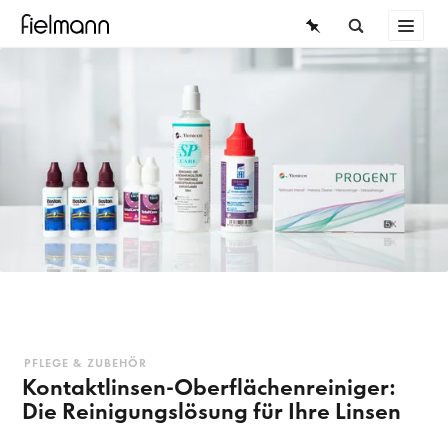
BRILLEN
ÜBERSICHT
SONNENBRILLEN
KONTAKTLINSEN
KONTAKTLINSEN
WISSEN
SERVICE
TRAGEDAUER
Tageslinsen
14-Tageslinsen
PFLEGE & ZUBEHÖR
Kontaktlinsen-Oberflächenreiniger:
Die Reinigungslösung für Ihre Linsen
Monatslinsen