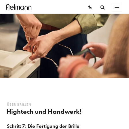
BRILLEN
ÜBERSICHT
SONNENBRILLEN
KONTAKTLINSEN
WISSEN
WISSEN
SERVICE
ÜBER BRILLEN
Die Brille
Der Weg zur Brille
ÜBER BRILLEN
Hightech und Handwerk!
Mode & Trends
Schritt 7: Die Fertigung der Brille