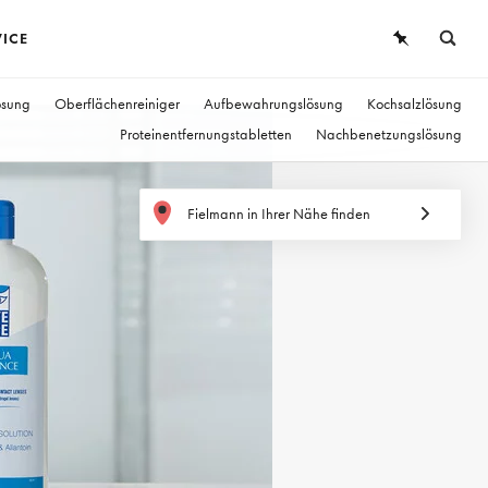
VICE
BRILLEN
ÜBERSICHT
ösung
Oberflächenreiniger
Aufbewahrungslösung
Kochsalzlösung
Proteinentfernungstabletten
Nachbenetzungslösung
SONNENBRILLEN
KONTAKTLINSEN
KONTAKTLINSEN
Fielmann in Ihrer Nähe finden
WISSEN
SERVICE
TRAGEDAUER
Tageslinsen
14-Tageslinsen
Monatslinsen