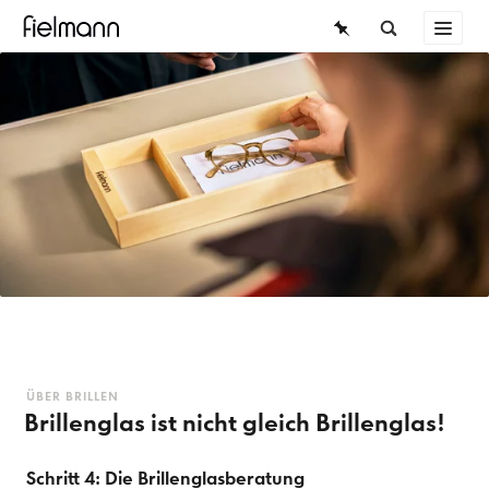
BRILLEN
ÜBERSICHT
SONNENBRILLEN
KONTAKTLINSEN
WISSEN
WISSEN
SERVICE
ÜBER BRILLEN
Die Brille
Der Weg zur Brille
ÜBER BRILLEN
Brillenglas ist nicht gleich Brillenglas!
Mode & Trends
Schritt 4: Die Brillenglasberatung