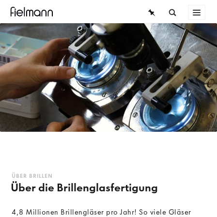
BRILLEN
ÜBERSICHT
SONNENBRILLEN
KONTAKTLINSEN
WISSEN
WISSEN
SERVICE
ÜBER BRILLEN
Die Brille
Der Weg zur Brille
ÜBER BRILLEN
Über die Brillenglasfertigung
Mode & Trends
4,8 Millionen Brillengläser pro Jahr! So viele Gläser