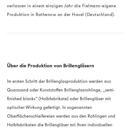
verlassen in einem einzigen Jahr die Fielmann-eigene
Produktion in Rathenow an der Havel (Deutschland).
DAS AUGE
Anatomie des Auges
Funktionsweise des Auges
Über die Produktion von Brillengläsern
Im ersten Schritt der Brillenglasproduktion werden aus
Quarzsand oder Kunststoffen Brillenglasrohlinge, „semi-
finished blanks“ (Halbfabrikate) oder Brillengläser mit
optischer Wirkung gefertigt. In sogenannten
Oberflächenschleifereien werden aus den Rohlingen und
Halbfabrikaten die Brillengläser mit Ihren individuellen