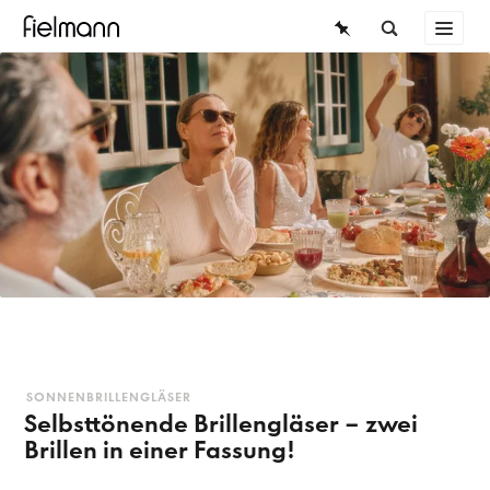
BRILLEN
ÜBERSICHT
SONNENBRILLEN
KONTAKTLINSEN
SONNENBRILLEN
WISSEN
SERVICE
FIELMANN-KOLLEKTION
Damensonnenbrillen
Herrensonnenbrillen
SONNENBRILLENGLÄSER
Selbsttönende Brillengläser – zwei
Brillen in einer Fassung!
Kindersonnenbrillen