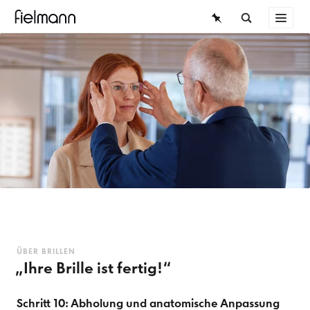
BRILLEN
ÜBERSICHT
SONNENBRILLEN
KONTAKTLINSEN
WISSEN
WISSEN
SERVICE
ÜBER BRILLEN
Die Brille
Der Weg zur Brille
ÜBER BRILLEN
„Ihre Brille ist fertig!“
Mode & Trends
Schritt 10: Abholung und anatomische Anpassung