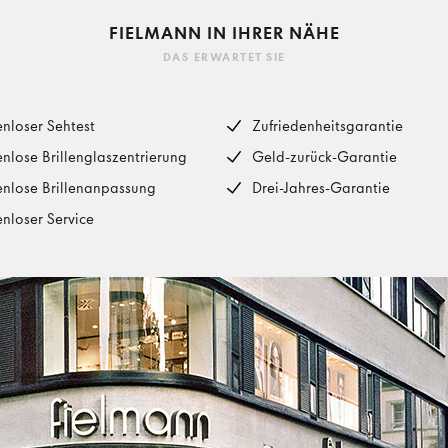
FIELMANN IN IHRER NÄHE
DAS ERWARTET SIE
enloser Sehtest
Zufriedenheitsgarantie
enlose Brillenglaszentrierung
Geld-zurück-Garantie
enlose Brillenanpassung
Drei-Jahres-Garantie
enloser Service