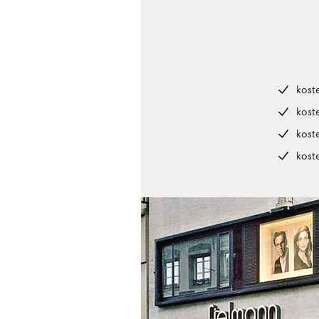
kost
kost
kost
kost