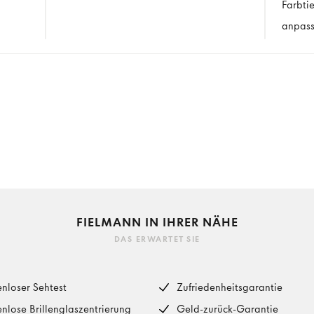
Farbti
anpass
FIELMANN IN IHRER NÄHE
DAS ERWARTET SIE
enloser Sehtest
Zufriedenheitsgarantie
enlose Brillenglaszentrierung
Geld-zurück-Garantie