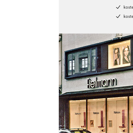
kost
kost