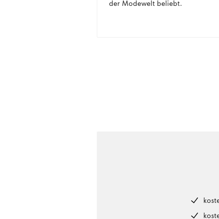
der Modewelt beliebt.
kost
kost