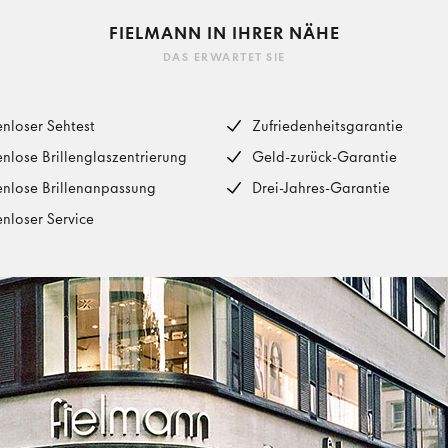
FIELMANN IN IHRER NÄHE
DAS ERWARTET SIE
enloser Sehtest
Zufriedenheitsgarantie
enlose Brillenglaszentrierung
Geld-zurück-Garantie
enlose Brillenanpassung
Drei-Jahres-Garantie
enloser Service