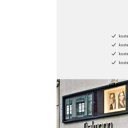
kost
kost
kost
kost