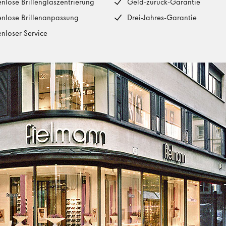
enlose Brillenglaszentrierung
Geld-zurück-Garantie
enlose Brillenanpassung
Drei-Jahres-Garantie
enloser Service