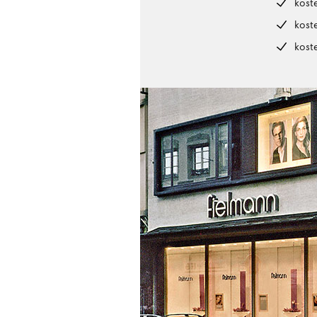
kost
kost
kost