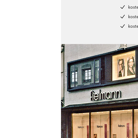
kost
kost
kost