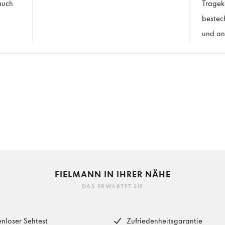
auch
Tragek
bestec
und an
FIELMANN IN IHRER NÄHE
DAS ERWARTET SIE
enloser Sehtest
Zufriedenheitsgarantie