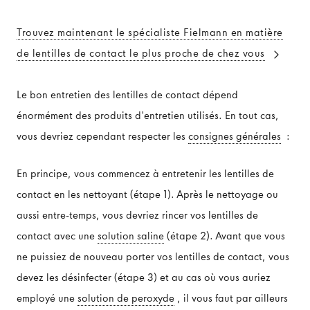
Trouvez maintenant le spécialiste Fielmann en matière
de lentilles de contact le plus proche de chez vous
ENTRETIEN & ACCESSOIRES
Le bon entretien des lentilles de contact dépend
Entretien lentilles de contact
énormément des produits d'entretien utilisés. En tout cas,
Accessoires lentilles de contact
vous devriez cependant respecter les
consignes générales
:
En principe, vous commencez à entretenir les lentilles de
contact en les nettoyant (étape 1). Après le nettoyage ou
MARQUES
aussi entre-temps, vous devriez rincer vos lentilles de
Marques lentilles de contact
contact avec une
solution saline
(étape 2). Avant que vous
ne puissiez de nouveau porter vos lentilles de contact, vous
Marques produit d'entretien
devez les désinfecter (étape 3) et au cas où vous auriez
employé une
solution de peroxyde
, il vous faut par ailleurs