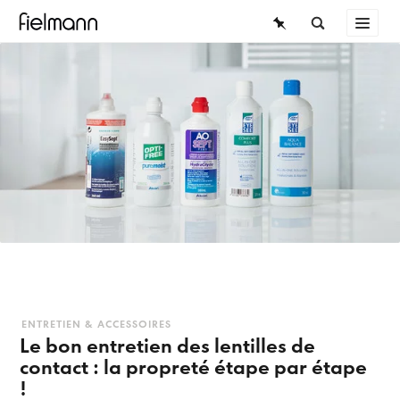
LUNETTES
ÜBERSICHT
LUNETTES DE SOLEIL
LENTILLES DE CONTACT
LENTILLES DE CONTACT
CONNAISSANCES
SERVICE
DURÉE DE PORT
Lentilles journalières
Lentilles bimensuelles
ENTRETIEN & ACCESSOIRES
Le bon entretien des lentilles de
contact : la propreté étape par étape
Lentilles mensuelles
!