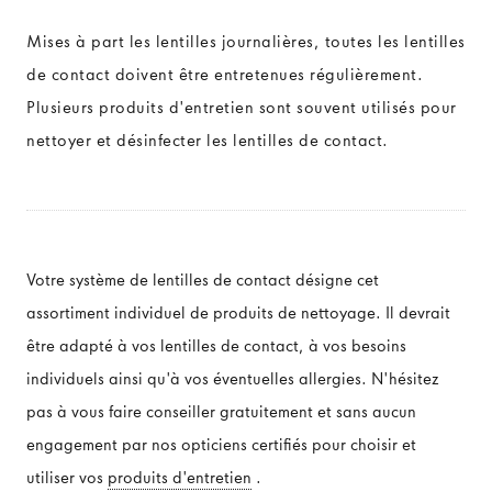
Mises à part les lentilles journalières, toutes les lentilles
MATIÈRES DES LENTILLES DE CONTACT
de contact doivent être entretenues régulièrement.
Plusieurs produits d'entretien sont souvent utilisés pour
Lentilles souples
nettoyer et désinfecter les lentilles de contact.
Lentilles rigides
TYPES DE LENTILLES DE CONTACT
Votre système de lentilles de contact désigne cet
assortiment individuel de produits de nettoyage. Il devrait
Lentilles sphériques
être adapté à vos lentilles de contact, à vos besoins
individuels ainsi qu'à vos éventuelles allergies. N'hésitez
Lentilles toriques
pas à vous faire conseiller gratuitement et sans aucun
Lentilles multifocales
engagement par nos opticiens certifiés pour choisir et
utiliser vos
produits d'entretien
.
Lentilles de couleur