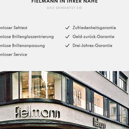
FIELMANN IN IHRER NÄHE
DAS ERWARTET SIE
enloser Sehtest
Zufriedenheitsgarantie
enlose Brillenglaszentrierung
Geld-zurück-Garantie
enlose Brillenanpassung
Drei-Jahres-Garantie
enloser Service