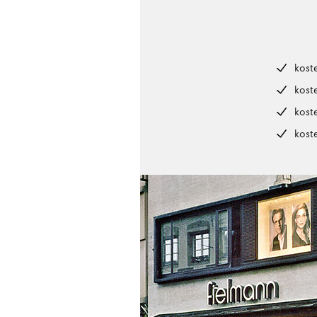
kost
kost
kost
kost