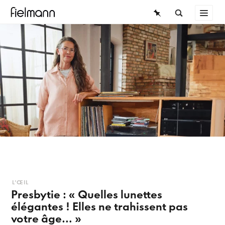
LUNETTES
ÜBERSICHT
LUNETTES DE SOLEIL
LENTILLES DE CONTACT
CONNAISSANCES
CONNAISSANCES
SERVICE
A PROPOS DES LUNETTES
Lunettes
Porter des lunettes
L'ŒIL
Presbytie : « Quelles lunettes
élégantes ! Elles ne trahissent pas
Lunettes tendance
votre âge… »