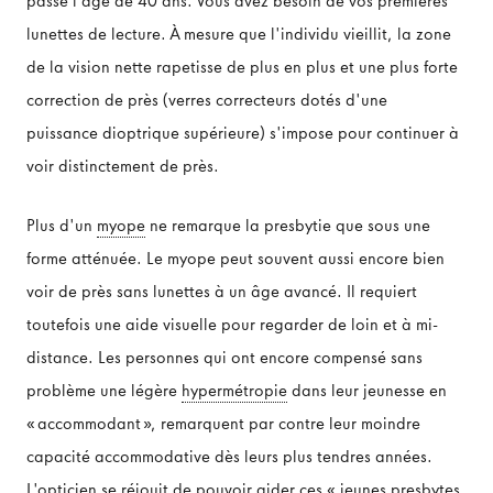
passé l'âge de 40 ans. Vous avez besoin de vos premières
lunettes de lecture. À mesure que l'individu vieillit, la zone
de la vision nette rapetisse de plus en plus et une plus forte
correction de près (verres correcteurs dotés d'une
puissance dioptrique supérieure) s'impose pour continuer à
voir distinctement de près.
Plus d'un
myope
ne remarque la presbytie que sous une
forme atténuée. Le myope peut souvent aussi encore bien
voir de près sans lunettes à un âge avancé. Il requiert
toutefois une aide visuelle pour regarder de loin et à mi-
distance. Les personnes qui ont encore compensé sans
problème une légère
hypermétropie
dans leur jeunesse en
«accommodant», remarquent par contre leur moindre
capacité accommodative dès leurs plus tendres années.
L'opticien se réjouit de pouvoir aider ces « jeunes presbytes