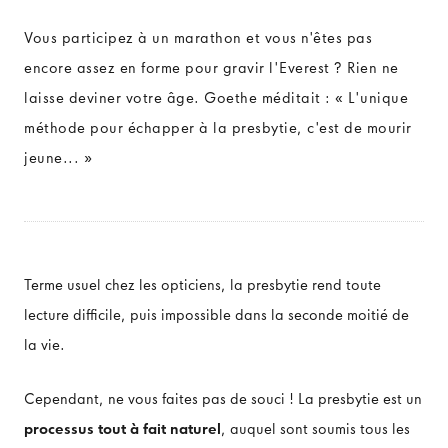
Vous participez à un marathon et vous n'êtes pas
L'ŒIL
encore assez en forme pour gravir l'Everest ? Rien ne
laisse deviner votre âge. Goethe méditait : « L'unique
Anatomie de l'œil
méthode pour échapper à la presbytie, c'est de mourir
Fonctionnement de l'œil
jeune... »
Défauts de vision
Terme usuel chez les opticiens, la presbytie rend toute
lecture difficile, puis impossible dans la seconde moitié de
la vie.
Cependant, ne vous faites pas de souci ! La presbytie est un
processus tout à fait naturel
, auquel sont soumis tous les