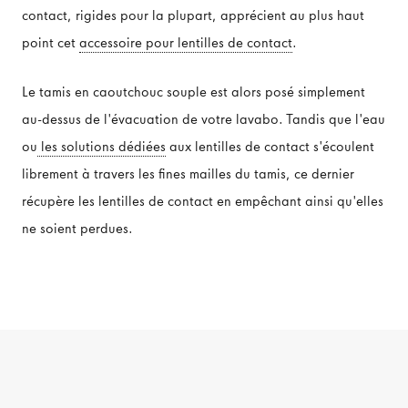
contact, rigides pour la plupart, apprécient au plus haut
point cet
accessoire pour lentilles de contact
.
ENTRETIEN & ACCESSOIRES
Le tamis en caoutchouc souple est alors posé simplement
au-dessus de l'évacuation de votre lavabo. Tandis que l'eau
Entretien lentilles de contact
ou
les solutions dédiées
aux lentilles de contact s'écoulent
Accessoires lentilles de contact
librement à travers les fines mailles du tamis, ce dernier
récupère les lentilles de contact en empêchant ainsi qu'elles
ne soient perdues.
MARQUES
Marques lentilles de contact
Marques produit d'entretien