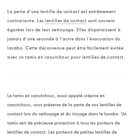
La perte d'une lentille de contact est extrêmement
MATIÈRES DES LENTILLES DE CONTACT
contrariante. Les
lentilles de contact
sont souvent
égarées lors de leur nettoyage. Elles disparaissent à
Lentilles souples
jamais d'une seconde à l'autre dans l'évacuation du
Lentilles rigides
lavabo. Cette déconvenue peut être facilement évitée
avec un tamis en caoutchouc pour lentilles de contact.
TYPES DE LENTILLES DE CONTACT
Lentilles sphériques
Le tamis en caoutchouc, aussi appelé crépine en
caoutchouc, vous préserve de la perte de vos lentilles de
Lentilles toriques
contact lors du nettoyage et du rinçage dans le lavabo. Un
Lentilles multifocales
tamis sert de précieuse protection à tous les porteurs de
lentilles de contact. Les porteurs de petites lentilles de
Lentilles de couleur