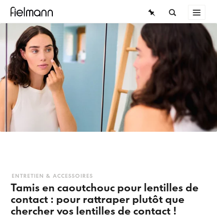
LUNETTES
ÜBERSICHT
LUNETTES DE SOLEIL
LENTILLES DE CONTACT
LENTILLES DE CONTACT
CONNAISSANCES
SERVICE
DURÉE DE PORT
Lentilles journalières
Lentilles bimensuelles
ENTRETIEN & ACCESSOIRES
Tamis en caoutchouc pour lentilles de
contact : pour rattraper plutôt que
Lentilles mensuelles
chercher vos lentilles de contact !