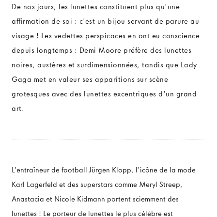
De nos jours, les lunettes constituent plus qu'une
affirmation de soi : c'est un bijou servant de parure au
L'ŒIL
visage ! Les vedettes perspicaces en ont eu conscience
depuis longtemps : Demi Moore préfère des lunettes
Anatomie de l'œil
noires, austères et surdimensionnées, tandis que Lady
Fonctionnement de l'œil
Gaga met en valeur ses apparitions sur scène
grotesques avec des lunettes excentriques d'un grand
Défauts de vision
art.
L'entraîneur de football Jürgen Klopp, l'icône de la mode
Karl Lagerfeld et des superstars comme Meryl Streep,
Anastacia et Nicole Kidmann portent sciemment des
lunettes ! Le porteur de lunettes le plus célèbre est