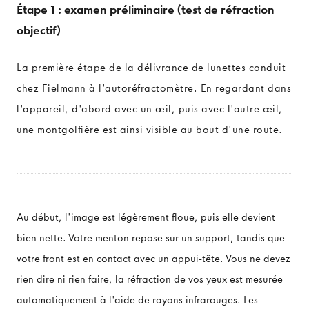
Étape 1 : examen préliminaire (test de réfraction
objectif)
L'ŒIL
La première étape de la délivrance de lunettes conduit
Anatomie de l'œil
chez Fielmann à l'autoréfractomètre. En regardant dans
Fonctionnement de l'œil
l'appareil, d'abord avec un œil, puis avec l'autre œil,
une montgolfière est ainsi visible au bout d'une route.
Défauts de vision
Au début, l'image est légèrement floue, puis elle devient
bien nette. Votre menton repose sur un support, tandis que
votre front est en contact avec un appui-tête. Vous ne devez
rien dire ni rien faire, la réfraction de vos yeux est mesurée
automatiquement à l'aide de rayons infrarouges. Les