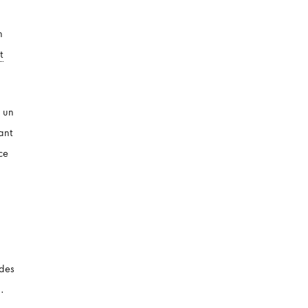
n
t
t un
ant
ce
 des
.