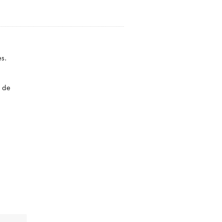
es.
s de