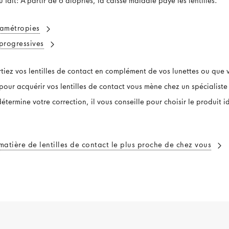
u fait: À partir de 6 diopries, la caisse maladie paye les lentilles.
s amétropies
 progressives
iez vos lentilles de contact en complément de vos lunettes ou que 
e pour acquérir vos lentilles de contact vous mène chez un spécialiste
termine votre correction, il vous conseille pour choisir le produit i
matière de lentilles de contact le plus proche de chez vous