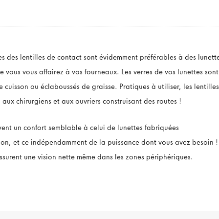
les des lentilles de contact sont évidemment préférables à des lunett
ue vous vous affairez à vos fourneaux. Les verres de
vos lunettes
sont
uisson ou éclaboussés de graisse. Pratiques à utiliser, les lentille
aux chirurgiens et aux ouvriers construisant des routes !
vent un confort semblable à celui de lunettes fabriquées
tion, et ce indépendamment de la puissance dont vous avez besoin !
 assurent une vision nette même dans les zones périphériques.