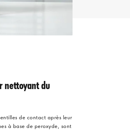
MATIÈRES DES LENTILLES DE CONTACT
Lentilles souples
Lentilles rigides
TYPES DE LENTILLES DE CONTACT
ir nettoyant du
Lentilles sphériques
Lentilles toriques
entilles de contact après leur
Lentilles multifocales
èmes à base de peroxyde, sont