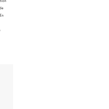
tion
 de
 En
s