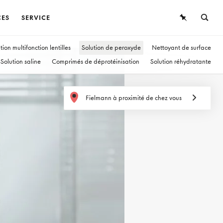
CES
SERVICE
LUNETTES
ÜBERSICHT
tion multifonction lentilles
Solution de peroxyde
Nettoyant de surface
Solution saline
Comprimés de déprotéinisation
Solution réhydratante
LUNETTES DE SOLEIL
LENTILLES DE CONTACT
LENTILLES DE CONTACT
Fielmann à proximité de chez vous
CONNAISSANCES
SERVICE
DURÉE DE PORT
Lentilles journalières
Lentilles bimensuelles
Lentilles mensuelles