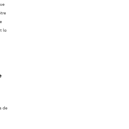
que
être
te
t la
e
s de