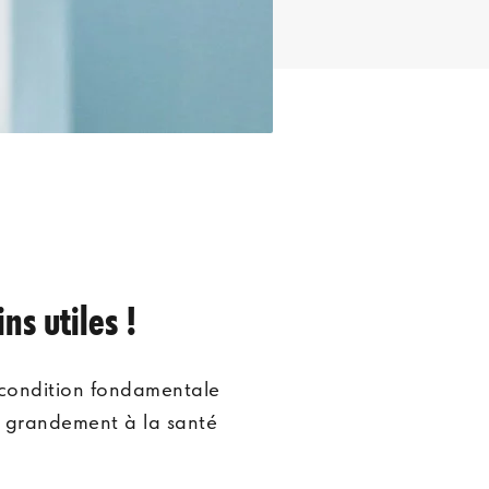
MATIÈRES DES LENTILLES DE CONTACT
Lentilles souples
Lentilles rigides
TYPES DE LENTILLES DE CONTACT
ns utiles !
Lentilles sphériques
a condition fondamentale
Lentilles toriques
si grandement à la santé
Lentilles multifocales