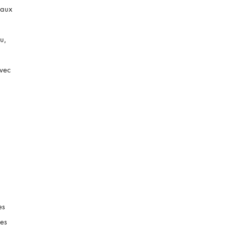
taux
u,
avec
es
les