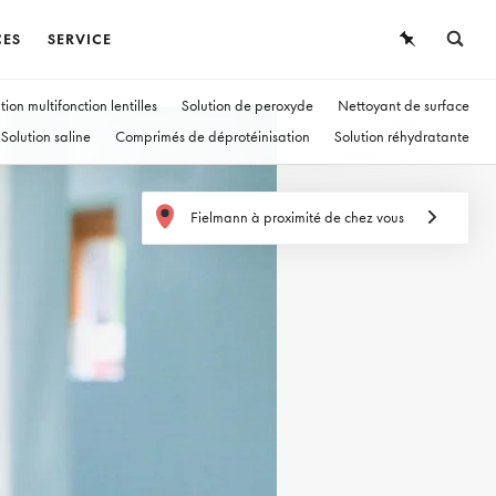
CES
SERVICE
LUNETTES
ÜBERSICHT
tion multifonction lentilles
Solution de peroxyde
Nettoyant de surface
Solution saline
Comprimés de déprotéinisation
Solution réhydratante
LUNETTES DE SOLEIL
LENTILLES DE CONTACT
LENTILLES DE CONTACT
Fielmann à proximité de chez vous
CONNAISSANCES
SERVICE
DURÉE DE PORT
Lentilles journalières
Lentilles bimensuelles
Lentilles mensuelles