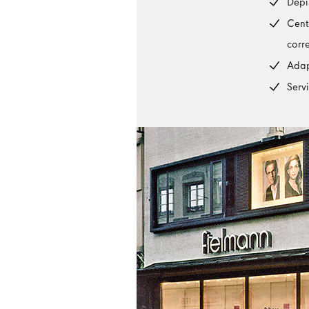
Dépi
Cent
corr
Adap
Serv