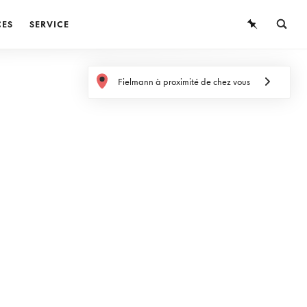
CES
SERVICE
LUNETTES
Fielmann à proximité de chez vous
LUNETTES DE SOLEIL
LENTILLES DE CONTACT
CONNAISSANCES
SERVICE