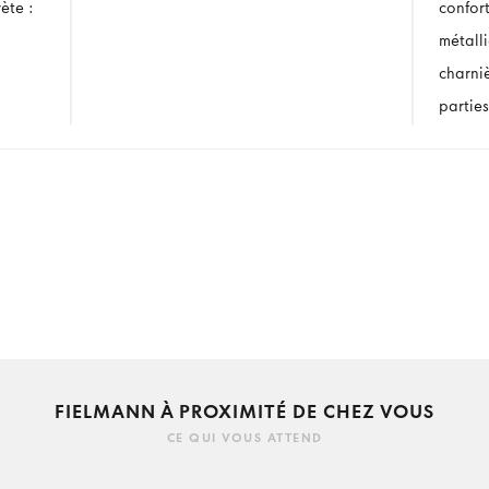
ète :
confor
métall
charni
parties
FIELMANN À PROXIMITÉ DE CHEZ VOUS
CE QUI VOUS ATTEND