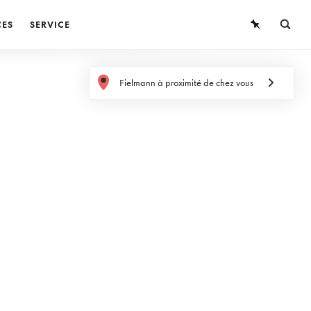
CES
SERVICE
LUNETTES
Fielmann à proximité de chez vous
LUNETTES DE SOLEIL
LENTILLES DE CONTACT
CONNAISSANCES
SERVICE