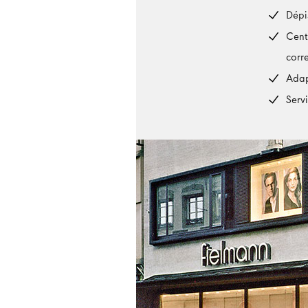
Dépi
Cent
corr
Adap
Serv