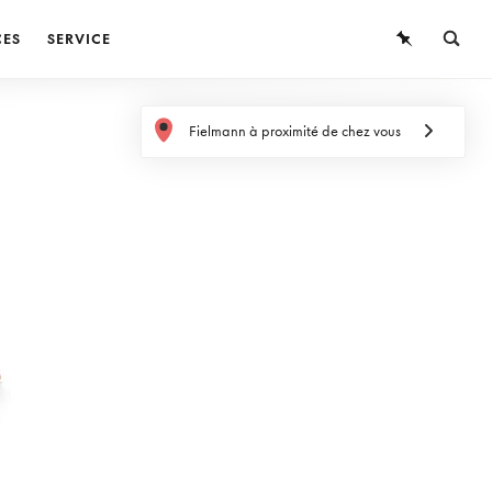
CES
SERVICE
LUNETTES
Fielmann à proximité de chez vous
LUNETTES DE SOLEIL
LENTILLES DE CONTACT
CONNAISSANCES
SERVICE