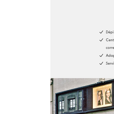
Dépi
Cent
corr
Adap
Serv