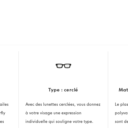
Type : cerclé
Mat
ailes
Avec des lunettes cerclées, vous donnez
Le pla
fly
à votre visage une expression
polyva
les
individuelle qui souligne votre type.
sont d