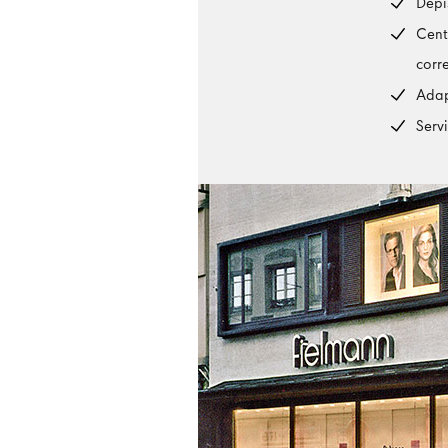
Dépi
Cent
corr
Adap
Serv