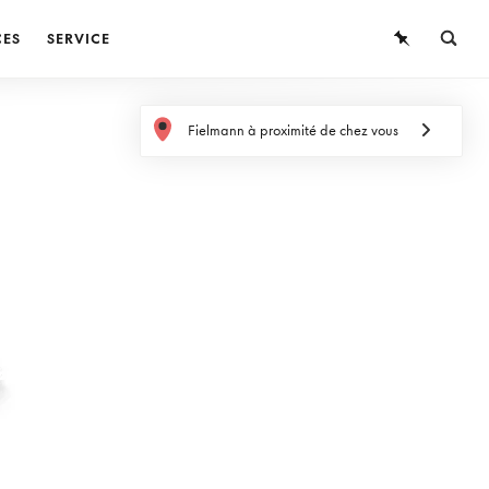
CES
SERVICE
LUNETTES
Fielmann à proximité de chez vous
LUNETTES DE SOLEIL
LENTILLES DE CONTACT
CONNAISSANCES
SERVICE