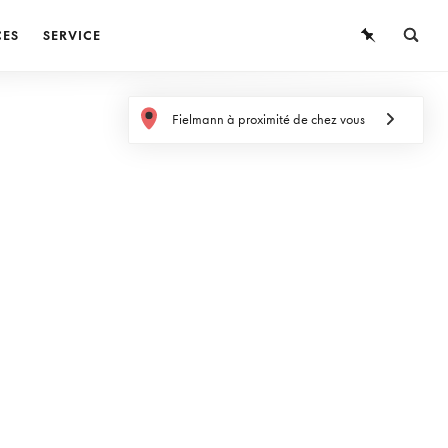
CES
SERVICE
LUNETTES
Fielmann à proximité de chez vous
LUNETTES DE SOLEIL
LENTILLES DE CONTACT
CONNAISSANCES
SERVICE