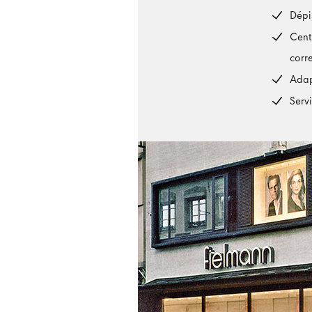
Dépi
Cent
corr
Adap
Serv