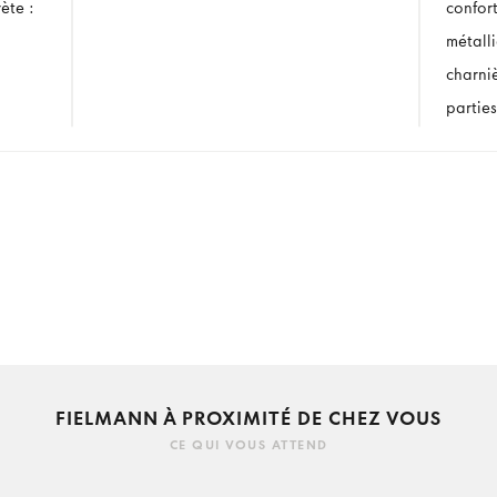
ète :
confor
métall
charni
parties
FIELMANN À PROXIMITÉ DE CHEZ VOUS
CE QUI VOUS ATTEND