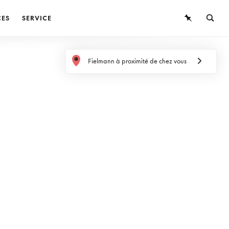
CES
SERVICE
LUNETTES
Fielmann à proximité de chez vous
LUNETTES DE SOLEIL
LENTILLES DE CONTACT
CONNAISSANCES
SERVICE