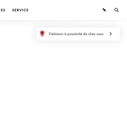
CES
SERVICE
LUNETTES
Fielmann à proximité de chez vous
LUNETTES DE SOLEIL
LENTILLES DE CONTACT
CONNAISSANCES
SERVICE