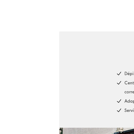
Dépi
Cent
corr
Adap
Serv