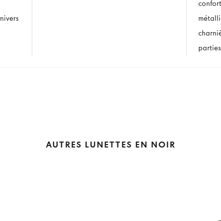
confor
nivers
métall
charni
parties
AUTRES LUNETTES EN NOIR