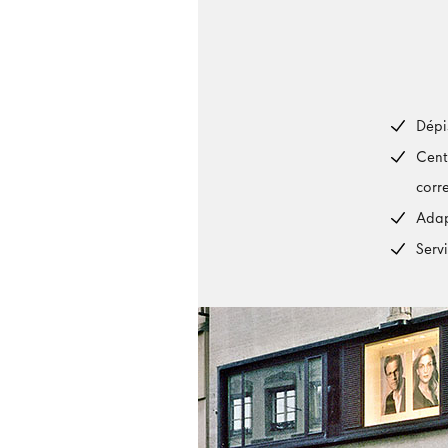
Dépi
Cent
corr
Adap
Serv