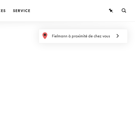
CES
SERVICE
LUNETTES
Fielmann à proximité de chez vous
LUNETTES DE SOLEIL
LENTILLES DE CONTACT
CONNAISSANCES
SERVICE