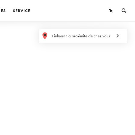
CES
SERVICE
LUNETTES
Fielmann à proximité de chez vous
LUNETTES DE SOLEIL
LENTILLES DE CONTACT
CONNAISSANCES
SERVICE