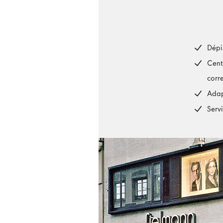
Dépi
Cent
corr
Adap
Serv