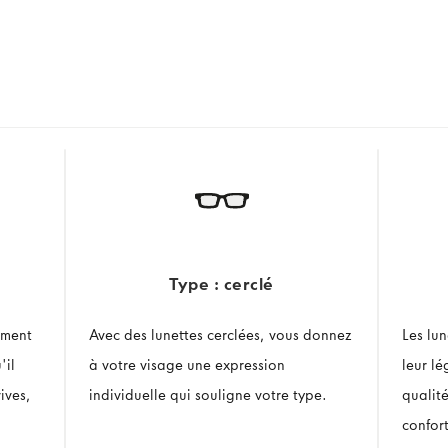
Type : cerclé
ement
Avec des lunettes cerclées, vous donnez
Les lu
'il
à votre visage une expression
leur l
ives,
individuelle qui souligne votre type.
qualit
confor