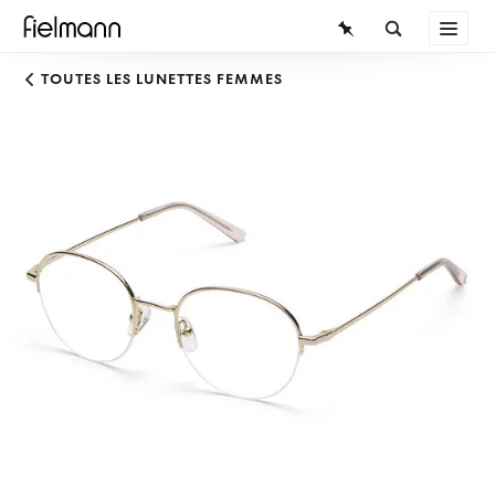
LUNETTES
TOUTES LES LUNETTES FEMMES
LUNETTES DE SOLEIL
LENTILLES DE CONTACT
CONNAISSANCES
SERVICE