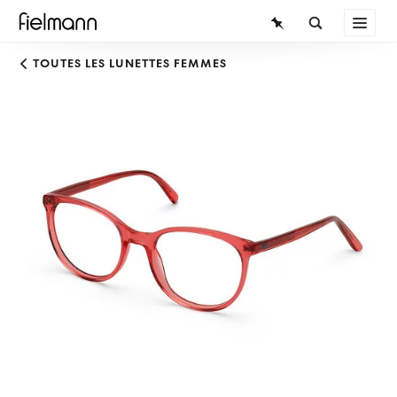
LUNETTES
TOUTES LES LUNETTES FEMMES
LUNETTES DE SOLEIL
LENTILLES DE CONTACT
CONNAISSANCES
SERVICE