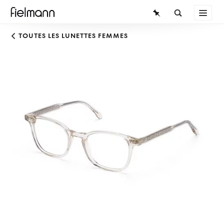
LUNETTES
TOUTES LES LUNETTES FEMMES
LUNETTES DE SOLEIL
LENTILLES DE CONTACT
CONNAISSANCES
SERVICE