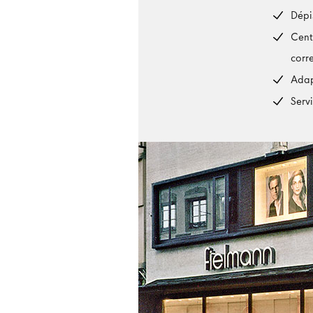
Dépi
Cent
corr
Adap
Serv