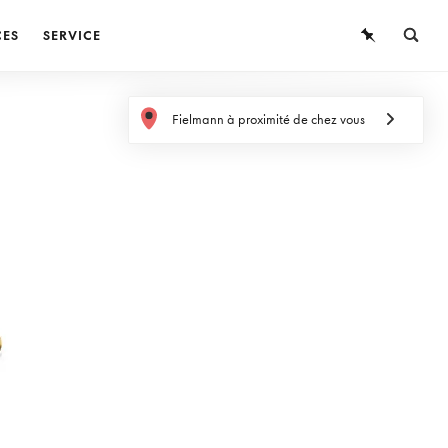
CES
SERVICE
LUNETTES
Fielmann à proximité de chez vous
LUNETTES DE SOLEIL
LENTILLES DE CONTACT
CONNAISSANCES
SERVICE