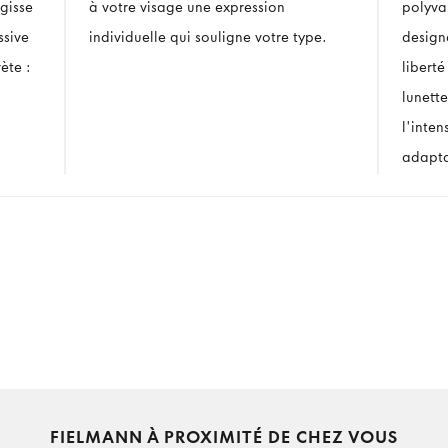
gisse
à votre visage une expression
polyval
ssive
individuelle qui souligne votre type.
design
ète :
liberté
lunett
l'inten
adapta
FIELMANN À PROXIMITÉ DE CHEZ VOUS