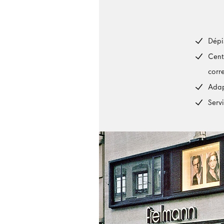
Dépi
Cent
corr
Adap
Serv