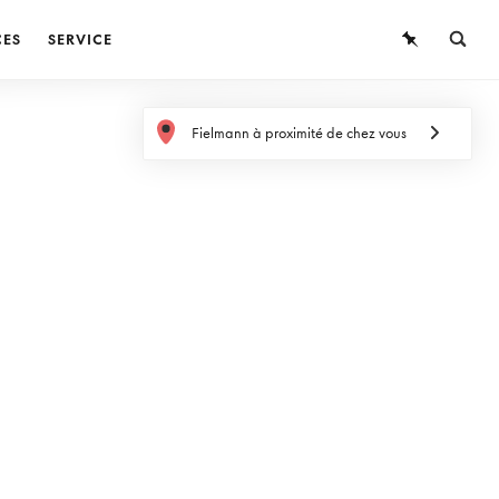
CES
SERVICE
LUNETTES
Fielmann à proximité de chez vous
LUNETTES DE SOLEIL
LENTILLES DE CONTACT
CONNAISSANCES
SERVICE